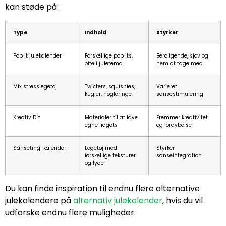
kan støde på:
Type
Indhold
Styrker
Pop it julekalender
Forskellige pop its,
Beroligende, sjov og
ofte i juletema
nem at tage med
Mix stresslegetøj
Twisters, squishies,
Varieret
kugler, nøgleringe
sansestimulering
Kreativ DIY
Materialer til at lave
Fremmer kreativitet
egne fidgets
og fordybelse
Sanseting-kalender
Legetøj med
Styrker
forskellige teksturer
sanseintegration
og lyde
Du kan finde inspiration til endnu flere alternative
julekalendere på
alternativ julekalender
, hvis du vil
udforske endnu flere muligheder.