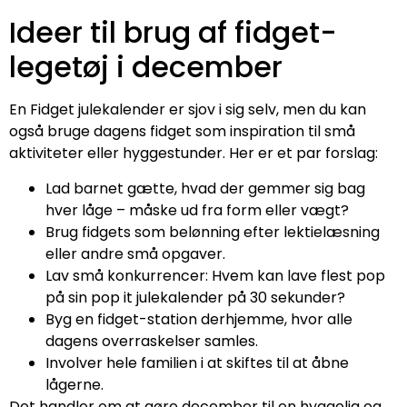
Ideer til brug af fidget-
legetøj i december
En Fidget julekalender er sjov i sig selv, men du kan
også bruge dagens fidget som inspiration til små
aktiviteter eller hyggestunder. Her er et par forslag:
Lad barnet gætte, hvad der gemmer sig bag
hver låge – måske ud fra form eller vægt?
Brug fidgets som belønning efter lektielæsning
eller andre små opgaver.
Lav små konkurrencer: Hvem kan lave flest pop
på sin pop it julekalender på 30 sekunder?
Byg en fidget-station derhjemme, hvor alle
dagens overraskelser samles.
Involver hele familien i at skiftes til at åbne
lågerne.
Det handler om at gøre december til en hyggelig og