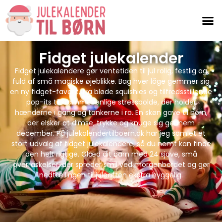
Fidget julekalender
Fidget julekalendere gør ventetiden til jul rolig, festlig og
fuld af små magiske øjeblikke. Bag hver låge gemmer sig
en ny fidget-favorit, fra bløde squishies og tilfredsstillende
pop-its til krammevenlige stressbolde, der holder
hænderne i gang og tankerne i ro. En skøn gave til børn,
der elsker at dimse, trykke og knuge sig gennem
december. På julekalendertilboern.dk har jeg samlet et
stort udvalg af fidget julekalendere, så du nemt kan finde
den helt rigtige. Glæd dit barn med 24 sjove, små
overraskelser, der spreder smil ved morgenbordet og gør
nedtællingen til juleaften ekstra hyggelig.