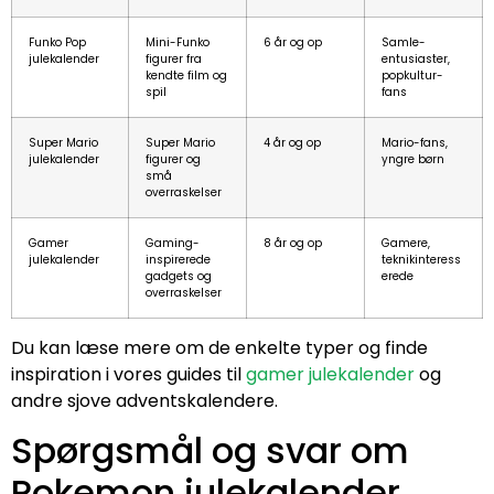
Funko Pop
Mini-Funko
6 år og op
Samle-
julekalender
figurer fra
entusiaster,
kendte film og
popkultur-
spil
fans
Super Mario
Super Mario
4 år og op
Mario-fans,
julekalender
figurer og
yngre børn
små
overraskelser
Gamer
Gaming-
8 år og op
Gamere,
julekalender
inspirerede
teknikinteress
gadgets og
erede
overraskelser
Du kan læse mere om de enkelte typer og finde
inspiration i vores guides til
gamer julekalender
og
andre sjove adventskalendere.
Spørgsmål og svar om
Pokemon julekalender