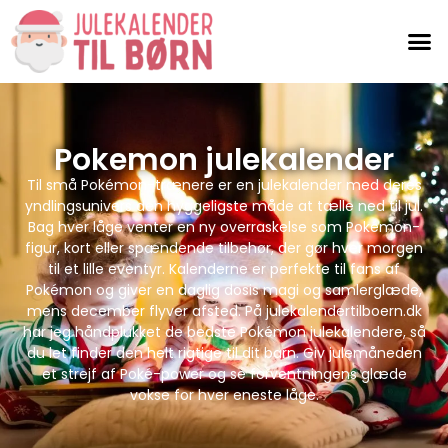
Pokemon julekalender
Til små Pokémon-trænere er en julekalender med deres
yndlingsunivers den hyggeligste måde at tælle ned til jul.
Bag hver låge venter en ny overraskelse som Pokémon-
figur, kort eller spændende tilbehør, der gør hver morgen
til et lille eventyr. Kalenderne er perfekte til fans af
Pokémon og giver en daglig dosis magi og samlerglæde,
mens december flyver afsted. På julekalendertilboern.dk
har jeg håndplukket de bedste Pokémon julekalendere, så
du let finder den helt rigtige til dit barn. Giv julemåneden
et strejf af Poké-power og se forventningens glæde
vokse for hver eneste låge.