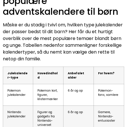
populære
adventskalendere til børn
Måske er du stadig i tvivl om, hvilken type julekalender
der passer bedst til dit barn? Her får du et hurtigt
overblik over de mest populære temaer blandt børn
og unge. Tabellen nedenfor sammenligner forskellige
kalendertyper, så du nemt kan vælge den rette til
netop din familie.
Julekalende
Hovedindhol
Anbefalet
For hvem?
r-type
d
alder
Pokemon
Pokemon kort,
6 år og op
Pokemon-
julekalender
figurer,
fans, samlere
klistermærker
Nintendo
Figurer og
6 år og op
Gamere,
julekalender
gadgets fra
Nintendo-
Nintendo-
entusiaster
universet