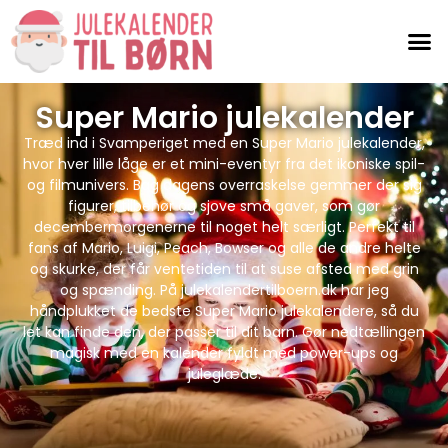
Super Mario julekalender
Træd ind i Svamperiget med en Super Mario julekalender,
hvor hver lille låge er et mini-eventyr fra det ikoniske spil-
og filmunivers. Bag dagens overraskelse gemmer der sig
figurer, tilbehør og sjove små gaver, som gør
decembermorgenerne til noget helt særligt. Perfekt til
fans af Mario, Luigi, Peach, Bowser og alle de andre helte
og skurke, der får ventetiden til at suse afsted med grin
og spænding. På julekalendertilboern.dk har jeg
håndplukket de bedste Super Mario julekalendere, så du
let kan finde den, der passer til dit barn. Gør nedtællingen
magisk med en kalender fyldt med power-ups og
juleglæde.