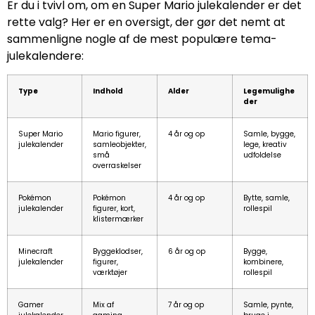
Er du i tvivl om, om en Super Mario julekalender er det
rette valg? Her er en oversigt, der gør det nemt at
sammenligne nogle af de mest populære tema-
julekalendere:
Type
Indhold
Alder
Legemulighe
der
Super Mario
Mario figurer,
4 år og op
Samle, bygge,
julekalender
samleobjekter,
lege, kreativ
små
udfoldelse
overraskelser
Pokémon
Pokémon
4 år og op
Bytte, samle,
julekalender
figurer, kort,
rollespil
klistermærker
Minecraft
Byggeklodser,
6 år og op
Bygge,
julekalender
figurer,
kombinere,
værktøjer
rollespil
Gamer
Mix af
7 år og op
Samle, pynte,