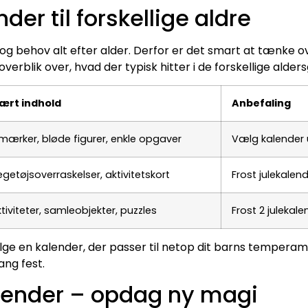
nder til forskellige aldre
 og behov alt efter alder. Derfor er det smart at tænke ov
overblik over, hvad der typisk hitter i de forskellige alder
ært indhold
Anbefaling
rmærker, bløde figurer, enkle opgaver
Vælg kalender
getøjsoverraskelser, aktivitetskort
Frost julekale
tiviteter, samleobjekter, puzzles
Frost 2 julekal
ælge en kalender, der passer til netop dit barns tempera
ang fest.
alender – opdag ny magi