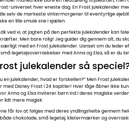
mber måned ikke bare en nedtælling til juleaften, men o
rost-universet hver eneste dag. En Frost julekalender m
e selv de mørkeste vintermorgener til eventyrlige øjebli
ke en lille smule sne i sjælen.
.dk ved vi, at jagten på den perfekte julekalender kan føl
æfter. Men bare rolig! Jeg guider dig gennem alt, du skal
særligt med en Frost julekalender. Uanset om du leder ef
r små legetøjsoverraskelser med Anna og Elsa, så er du land
rost julekalender så speciel
en julekalender, hvad er forskellen?” Men Frost julekale
r med Disney Frost i 24 kapitler! Hver låge åbner ikke k
 hvor Anna og Elsa inviterer børn ind i deres magiske verden
er lidt mere magisk:
ne får lov at følges med deres yndlingshelte gennem he
 både chokolade, små legetøj, klistermærker og overras