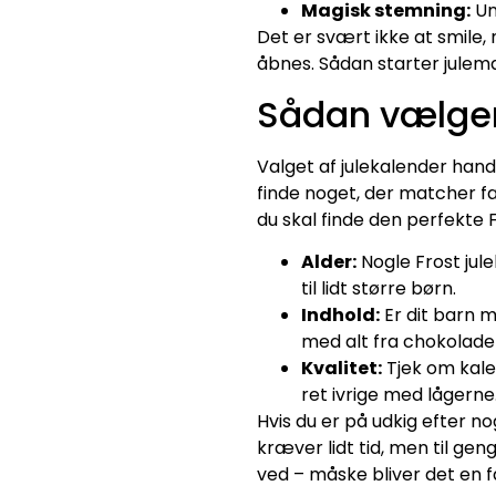
Magisk stemning:
Un
Det er svært ikke at smile
åbnes. Sådan starter julema
Sådan vælger 
Valget af julekalender han
finde noget, der matcher fa
du skal finde den perfekte F
Alder:
Nogle Frost jule
til lidt større børn.
Indhold:
Er dit barn m
med alt fra chokolade 
Kvalitet:
Tjek om kale
ret ivrige med lågerne
Hvis du er på udkig efter no
kræver lidt tid, men til ge
ved – måske bliver det en f