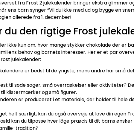
iverset fra Frost 2 julekalender bringer ekstra glimmer o
, når ens barn synger “Vil du ikke med ud og bygge en s
gien allerede fra 1. december!
du den rigtige Frost julekal
dler ikke kun om, hvor mange stykker chokolade der er b
miliens behov og barnets interesser. Her er et par overvej
rost julekalender:
kalendere er bedst til de yngste, mens andre har små dele
est til søde sager, små overraskelser eller aktiviteter? De
til klistermærker og små figurer.
nderen er produceret i et materiale, der holder til hel
.
get helt særligt, kan du også overveje at lave din egen Fr
ngæld kan du tilpasse hver låge præcis til dit barns ønsk
amilie-tradition?