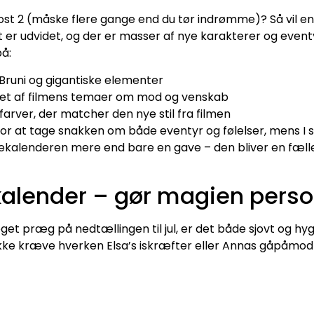
rost 2 (måske flere gange end du tør indrømme)? Så vil e
t er udvidet, og der er masser af nye karakterer og eventy
å:
 Bruni og gigantiske elementer
ret af filmens temaer om mod og venskab
arver, der matcher den nye stil fra filmen
 for at tage snakken om både eventyr og følelser, mens
ulekalenderen mere end bare en gave – den bliver en fæl
ekalender – gør magien perso
eget præg på nedtællingen til jul, er det både sjovt og hyg
kke kræve hverken Elsa’s iskræfter eller Annas gåpåmod –