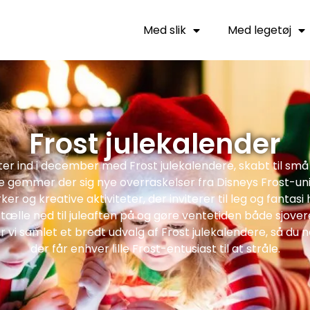
Med slik
Med legetøj
Frost julekalender
ter ind i december med Frost julekalendere, skabt til små
ge gemmer der sig nye overraskelser fra Disneys Frost-uni
ker og kreative aktiviteter, der inviterer til leg og fantas
tælle ned til juleaften på og gøre ventetiden både sjove
r vi samlet et bredt udvalg af Frost julekalendere, så du 
der får enhver lille Frost-entusiast til at stråle.