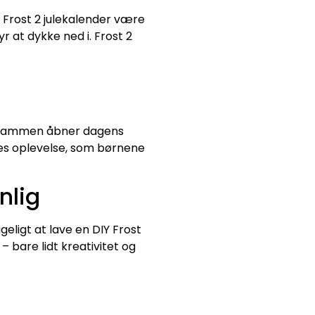
n Frost 2 julekalender være
r at dykke ned i. Frost 2
 I sammen åbner dagens
les oplevelse, som børnene
nlig
geligt at lave en DIY Frost
 bare lidt kreativitet og