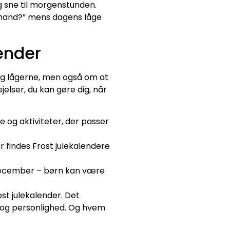
g sne til morgenstunden.
nemand?” mens dagens låge
ender
ag lågerne, men også om at
elser, du kan gøre dig, når
 og aktiviteter, der passer
r findes Frost julekalendere
e december – børn kan være
ost julekalender. Det
er og personlighed. Og hvem