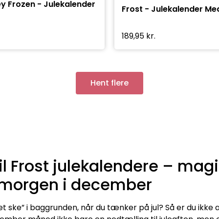
y Frozen - Julekalender
Frost - Julekalender Me
189,95
kr.
Hent flere
 Frost julekalendere – magi
 morgen i december
t ske” i baggrunden, når du tænker på jul? Så er du ikke