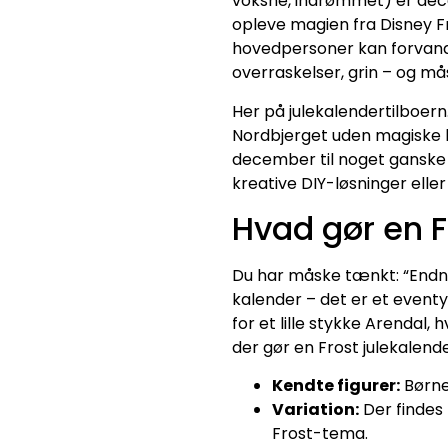
voksne, indrømmet) er dece
opleve magien fra Disney F
hovedpersoner kan forvandl
overraskelser, grin – og mås
Her på julekalendertilboern
Nordbjerget uden magiske kr
december til noget ganske 
kreative DIY-løsninger elle
Hvad gør en F
Du har måske tænkt: “Endnu 
kalender – det er et eventy
for et lille stykke Arendal,
der gør en Frost julekalend
Kendte figurer:
Børne
Variation:
Der findes
Frost-tema.