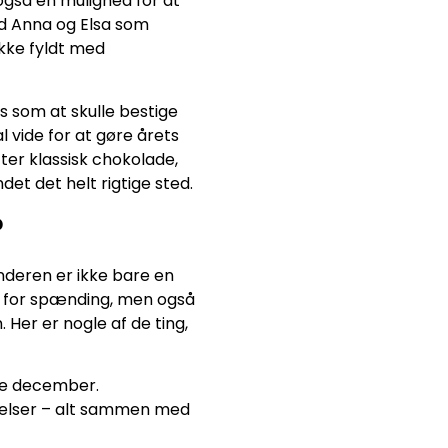
gså en mulighed for at
ed Anna og Elsa som
kke fyldt med
es som at skulle bestige
 vide for at gøre årets
ter klassisk chokolade,
et det helt rigtige sted.
?
nderen er ikke bare en
un for spænding, men også
. Her er nogle af de ting,
le december.
kelser – alt sammen med