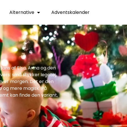
Alternative
Adventskalender
 fans af Elsa, Anna og den
vers: små stykker legetøj,
i hver morgen. Det er den
re og mere magisk. På
nemt kan finde den variant,