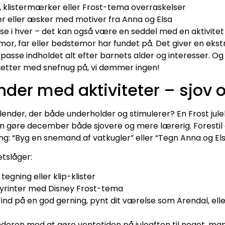
, klistermærker eller Frost-tema overraskelser
 eller æsker med motiver fra Anna og Elsa
lse i hver – det kan også være en seddel med en aktivitet
mor, far eller bedstemor har fundet på. Det giver en ekstr
lpasse indholdet alt efter barnets alder og interesser. Og 
vietter med snefnug på, vi dømmer ingen!
nder med aktiviteter – sjov o
kalender, der både underholder og stimulerer? En Frost ju
an gøre december både sjovere og mere lærerig. Forestil 
g: “Byg en snemand af vatkugler” eller “Tegn Anna og Elsa 
etslåger:
egning eller klip-klister
abyrinter med Disney Frost-tema
Find på en god gerning, pynt dit værelse som Arendal, elle
ren med at gøre ventetiden på juleaften til noget, man f