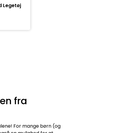
d Legetøj
en fra
 alene! For mange børn (og