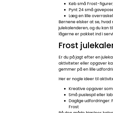
Køb små Frost-figurer
Pynt 24 små gaveposer
Læg en lille overraske
Børnene elsker at se, hvad 
julekalenderen, og du kan ti
lågerne er pakket ind i ser
Frost julekale
Er du på jagt efter en jule
aktiviteter eller opgaver k
gemmer på en lille udfordrin
Her er nogle ideer til aktivit
Kreative opgaver som t
Små puslespil eller l
Daglige udfordringer: 
Frost
På den måde hjælper kalende