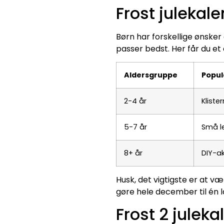
Frost julekale
Børn har forskellige ønsker
passer bedst. Her får du et 
Aldersgruppe
Popul
2-4 år
Kliste
5-7 år
Små le
8+ år
DIY-ak
Husk, det vigtigste er at v
gøre hele december til én l
Frost 2 julek