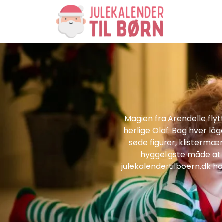
Magien fra Arendelle flyt
herlige Olaf. Bag hver lå
søde figurer, klistermær
hyggeligste måde at 
julekalendertilboern.dk ha