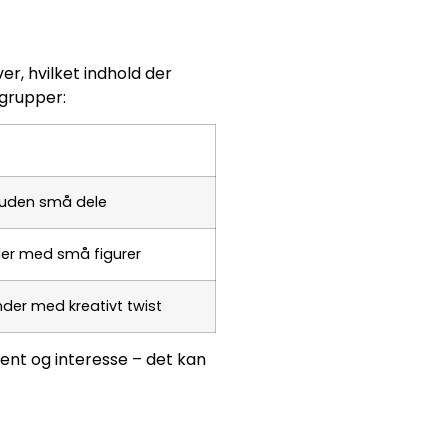
er, hvilket indhold der
sgrupper:
 uden små dele
nder med små figurer
ender med kreativt twist
ment og interesse – det kan